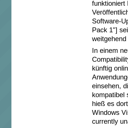
funktioniert
Veröffentli
Software-Up
Pack 1"] se
weitgehend
In einem n
Compatibili
künftig onli
Anwendunge
einsehen, d
kompatibel
hieß es dort
Windows Vis
currently un