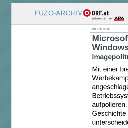
WERBUNG
Microso
Windows
Imagepolit
Mit einer br
Werbekampa
angeschlag
Betriebssy
aufpolieren
Geschichte 
unterscheid