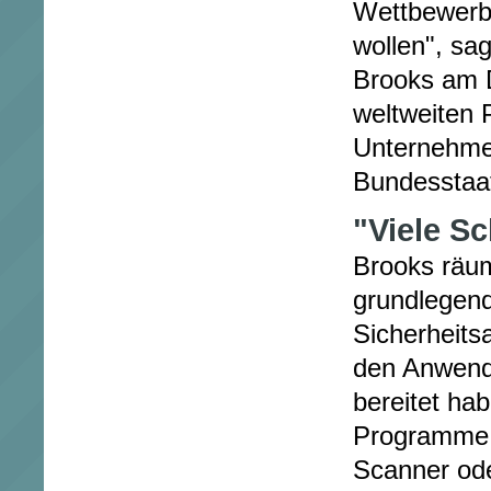
Wettbewerb
wollen", sa
Brooks am D
weltweiten 
Unternehme
Bundesstaat
"Viele S
Brooks räum
grundlegend
Sicherheits
den Anwend
bereitet hab
Programme 
Scanner ode