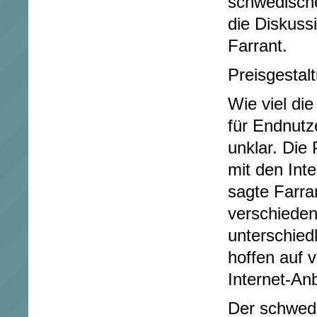
schwedische 
die Diskuss
Farrant.
Preisgestal
Wie viel di
für Endnutze
unklar. Die
mit den Int
sagte Farra
verschiedene
unterschied
hoffen auf 
Internet-Anb
Der schwedi