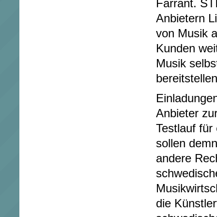
Farrant. ST
Anbietern L
von Musik an
Kunden wei
Musik selbs
bereitstellen
Einladungen
Anbieter zu
Testlauf für
sollen demn
andere Rech
schwedisch
Musikwirtsc
die Künstle