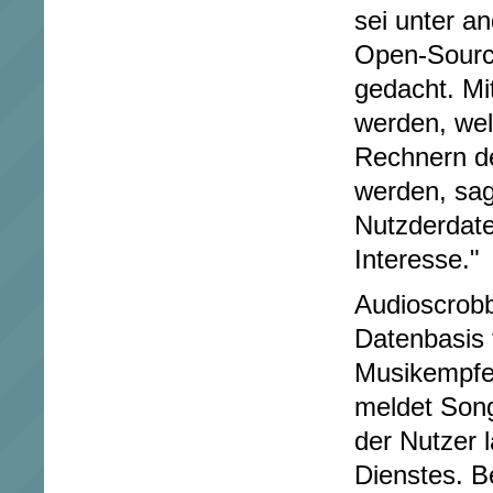
sei unter a
Open-Sourc
gedacht. Mit
werden, we
Rechnern de
werden, sag
Nutzderdate
Interesse."
Audioscrobbl
Datenbasis 
Musikempfeh
meldet Song
der Nutzer 
Dienstes. Be