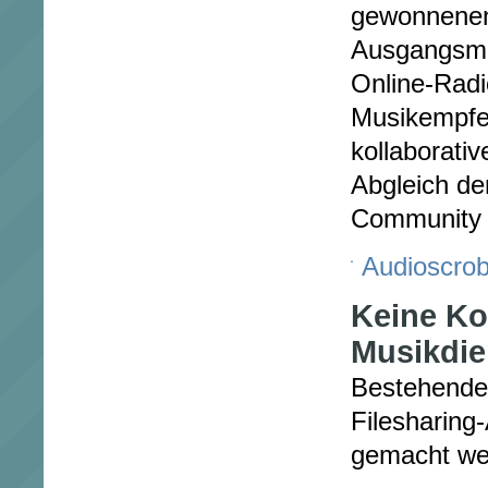
gewonnenen
Ausgangsmat
Online-Rad
Musikempfeh
kollaborati
Abgleich de
Community 
Audioscrob
Keine Ko
Musikdie
Bestehenden
Filesharing
gemacht wer