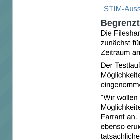
STIM-Aus
Begrenzt
Die Filesha
zunächst fü
Zeitraum a
Der Testlau
Möglichkeit
eingenomme
"Wir wollen
Möglichkeit
Farrant an.
ebenso erui
tatsächlich