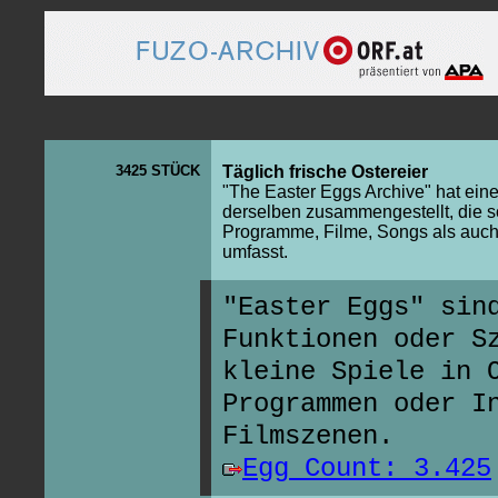
3425 STÜCK
Täglich frische Ostereier
"The Easter Eggs Archive" hat ei
derselben zusammengestellt, die 
Programme, Filme, Songs als auc
umfasst.
"Easter Eggs" sin
Funktionen oder S
kleine Spiele in 
Programmen oder I
Filmszenen.
Egg Count: 3.425