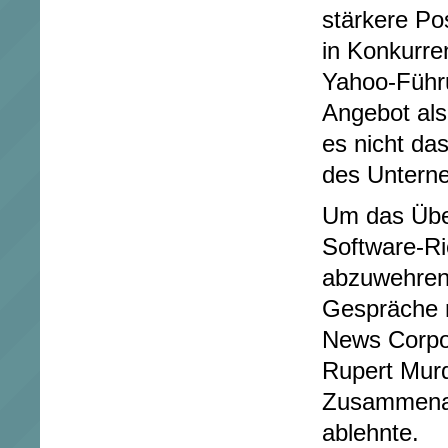
stärkere Po
in Konkurre
Yahoo-Führu
Angebot als
es nicht da
des Unterne
Um das Üb
Software-Ri
abzuwehren
Gespräche 
News Corpo
Rupert Murd
Zusammenar
ablehnte.