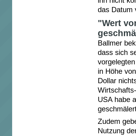
ihn nicht k
das Datum 
"Wert vo
geschmäl
Ballmer bek
dass sich s
vorgelegten
in Höhe von
Dollar nicht
Wirtschafts
USA habe a
geschmälert
Zudem gebe
Nutzung de