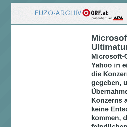
Microsof
Ultimat
Microsoft-
Yahoo in e
die Konzer
gegeben, 
Übernahme
Konzerns 
keine Ents
kommen, dr
feindliche