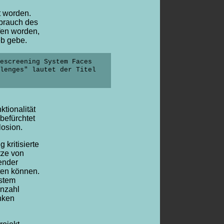
t worden.
rauch des
fen worden,
eb gebe.
escreening System Faces
llenges" lautet der Titel
ktionalität
 befürchtet
osion.
 kritisierte
tze von
ender
ten können.
ystem
Unzahl
nken