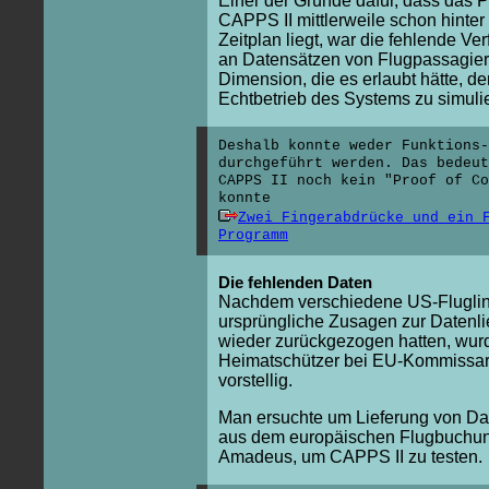
Einer der Gründe dafür, dass das P
CAPPS II mittlerweile schon hinte
Zeitplan liegt, war die fehlende Ver
an Datensätzen von Flugpassagiere
Dimension, die es erlaubt hätte, de
Echtbetrieb des Systems zu simuli
Deshalb konnte weder Funktions-
durchgeführt werden. Das bedeut
CAPPS II noch kein "Proof of Co
konnte
Zwei Fingerabdrücke und ein 
Programm
Die fehlenden Daten
Nachdem verschiedene US-Fluglin
ursprüngliche Zusagen zur Datenli
wieder zurückgezogen hatten, wur
Heimatschützer bei EU-Kommissar
vorstellig.
Man ersuchte um Lieferung von Da
aus dem europäischen Flugbuchu
Amadeus, um CAPPS II zu testen.