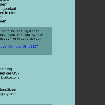
rojekt
r dem
fügbarkeit
n in einer
n
eren.
 noch Belastungstests
et, dass für das System
ncept" erbracht werden
Foto für das US-VISIT-
ien
eferung
den die US-
 Bolkestein
tensätzen
ngssystem