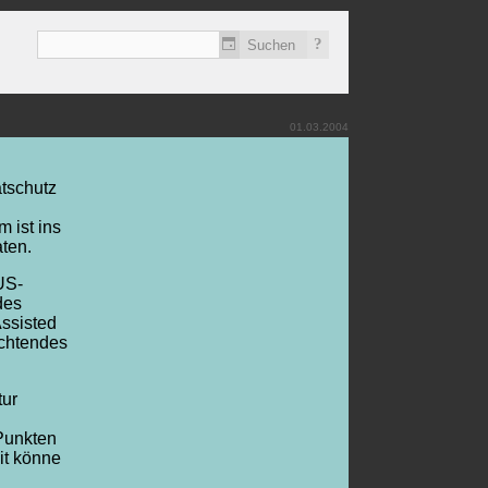
?
01.03.2004
g
tschutz
 ist ins
ten.
US-
des
ssisted
ichtendes
tur
 Punkten
it könne