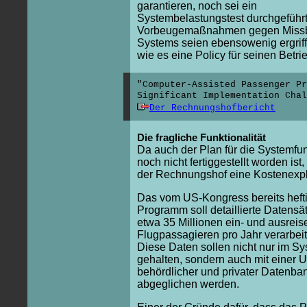
garantieren, noch sei ein
Systembelastungstest durchgeführ
Vorbeugemaßnahmen gegen Missb
Systems seien ebensowenig ergrif
wie es eine Policy für seinen Betri
"Computer-Assisted Passenger Pr
Significant Implementation Cha
Der Rechnungshofbericht
Die fragliche Funktionalität
Da auch der Plan für die Systemfun
noch nicht fertiggestellt worden ist,
der Rechnungshof eine Kostenexpl
Das vom US-Kongress bereits heftig
Programm soll detaillierte Datensä
etwa 35 Millionen ein- und ausreis
Flugpassagieren pro Jahr verarbei
Diese Daten sollen nicht nur im S
gehalten, sondern auch mit einer 
behördlicher und privater Datenba
abgeglichen werden.