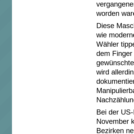
vergangene
worden war
Diese Masch
wie modern
Wähler tipp
dem Finger 
gewünschte
wird allerdi
dokumentier
Manipulierba
Nachzählung
Bei der US
November k
Bezirken n