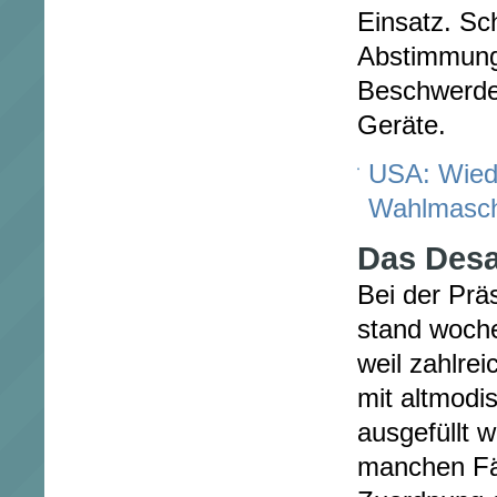
Einsatz. Sc
Abstimmung 
Beschwerde
Geräte.
USA: Wiede
Wahlmasch
Das Desa
Bei der Prä
stand woche
weil zahlrei
mit altmod
ausgefüllt 
manchen Fäl