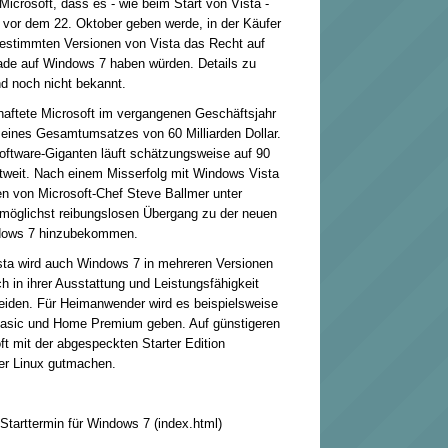
icrosoft, dass es - wie beim Start von Vista -
vor dem 22. Oktober geben werde, in der Käufer
estimmten Versionen von Vista das Recht auf
ade auf Windows 7 haben würden. Details zu
d noch nicht bekannt.
haftete Microsoft im vergangenen Geschäftsjahr
 seines Gesamtumsatzes von 60 Milliarden Dollar.
tware-Giganten läuft schätzungsweise auf 90
ltweit. Nach einem Misserfolg mit Windows Vista
n von Microsoft-Chef Steve Ballmer unter
möglichst reibungslosen Übergang zu der neuen
dows 7 hinzubekommen.
sta wird auch Windows 7 in mehreren Versionen
ch in ihrer Ausstattung und Leistungsfähigkeit
eiden. Für Heimanwender wird es beispielsweise
Basic und Home Premium geben. Auf günstigeren
ft mit der abgespeckten Starter Edition
er Linux gutmachen.
 Starttermin für Windows 7 (index.html)