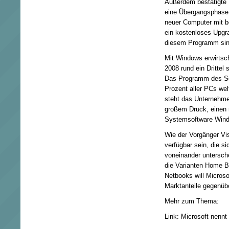
Außerdem bestätigte M
eine Übergangsphase 
neuer Computer mit b
ein kostenloses Upgr
diesem Programm sin
Mit Windows erwirtsc
2008 rund ein Drittel
Das Programm des Sof
Prozent aller PCs we
steht das Unternehme
großem Druck, einen 
Systemsoftware Win
Wie der Vorgänger Vi
verfügbar sein, die si
voneinander untersch
die Varianten Home 
Netbooks will Microso
Marktanteile gegenüb
Mehr zum Thema:
Link: Microsoft nennt