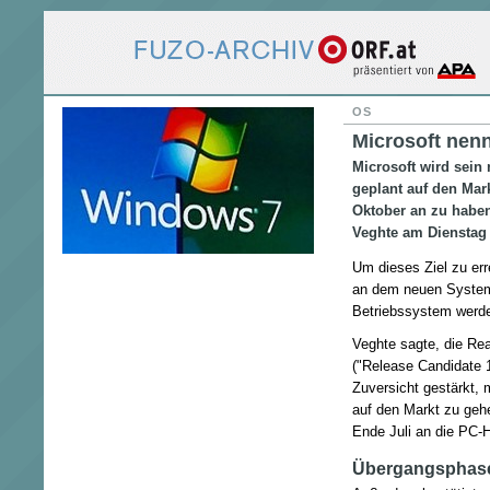
OS
Microsoft nenn
Microsoft wird sein
geplant auf den Mar
Oktober an zu haben
Veghte am Dienstag 
Um dieses Ziel zu err
an dem neuen System
Betriebssystem werde
Veghte sagte, die Re
("Release Candidate 1
Zuversicht gestärkt,
auf den Markt zu geh
Ende Juli an die PC-H
Übergangsphase