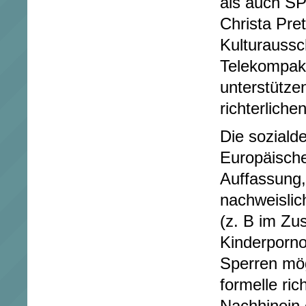
als auch S
Christa Pret
Kulturauss
Telekompake
unterstütze
richterliche
Die soziald
Europäische
Auffassung,
nachweislic
(z. B im Z
Kinderporno
Sperren mög
formelle ric