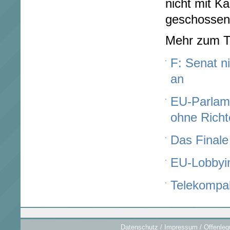
nicht mit K
geschossen 
Mehr zum 
F: Senat n
an
EU-Parlam
ohne Richt
Das Final
EU-Lobbyin
Telekompake
Datenschutz
/
Impressum / Offenleg