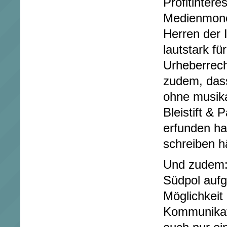
Profitintere
Medienmono
Herren der I
lautstark f
Urheberrech
zudem, dass
ohne musika
Bleistift & 
erfunden ha
schreiben h
Und zudem:
Südpol auf
Möglichkeit
Kommunikati