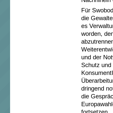
Nachhinein 
Für Swoboda
die Gewalten
es Verwaltu
worden, den
abzutrennen
Weiterentwi
und der Not
Schutz und 
KonsumentIn
Überarbeit
dringend no
die Gesprä
Europawahle
fortsetzen.