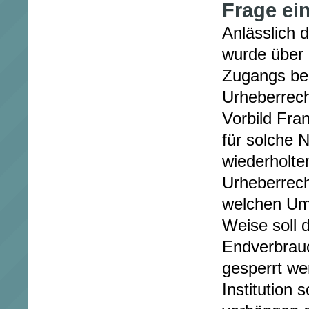
Frage ein
Anlässlich
wurde über 
Zugangs be
Urheberrec
Vorbild Fran
für solche 
wiederholt
Urheberrec
welchen Um
Weise soll 
Endverbrauc
gesperrt w
Institution 