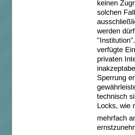
keinen Zugr
solchen Fal
ausschließli
werden dürf
"Institution"
verfügte Ei
privaten In
inakzeptabe
Sperrung en
gewährleist
technisch si
Locks, wie
mehrfach an
ernstzuneh