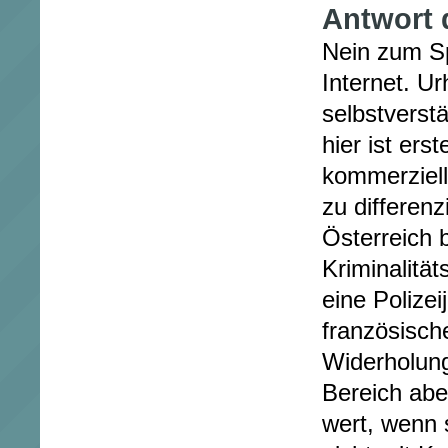
Antwort 
Nein zum Sp
Internet. U
selbstverstä
hier ist ers
kommerziell
zu differenz
Österreich b
Kriminalitä
eine Polizei
französisch
Widerholung
Bereich abe
wert, wenn s