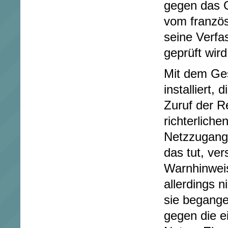
gegen das 
vom französ
seine Verfa
geprüft wird
Mit dem Ges
installiert, 
Zuruf der R
richterlich
Netzzugang 
das tut, ver
Warnhinweis
allerdings n
sie begange
gegen die e