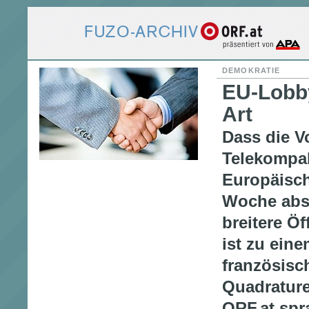
DEMOKRATIE
EU-Lobb
Art
Dass die 
Telekompak
Europäisc
Woche abst
breitere Öf
ist zu eine
französisc
Quadrature
ORF.at spr