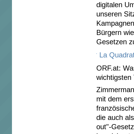
digitalen U
unseren Sit
Kampagnen 
Bürgern wie
Gesetzen z
La Quadrat
ORF.at: Was
wichtigsten
Zimmermann:
mit dem ers
französisch
die auch als
out"-Geset