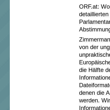
ORF.at: Wo
detaillierte
Parlamentar
Abstimmun
Zimmermann
von der ung
unpraktisch
Europäisch
die Hälfte d
Information
Dateiformat
denen die A
werden. Wir
Information