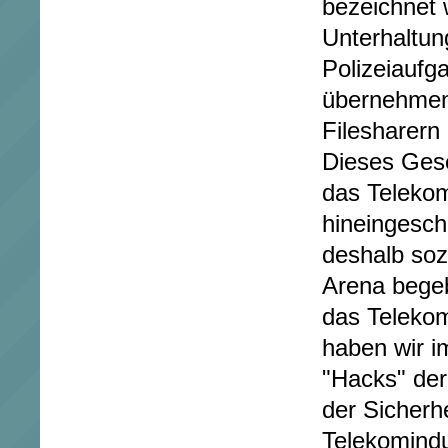
bezeichnet 
Unterhaltun
Polizeiaufg
übernehmen
Filesharern
Dieses Gese
das Teleko
hineingesch
deshalb soz
Arena bege
das Telekom
haben wir 
"Hacks" der
der Sicherhe
Telekomindu