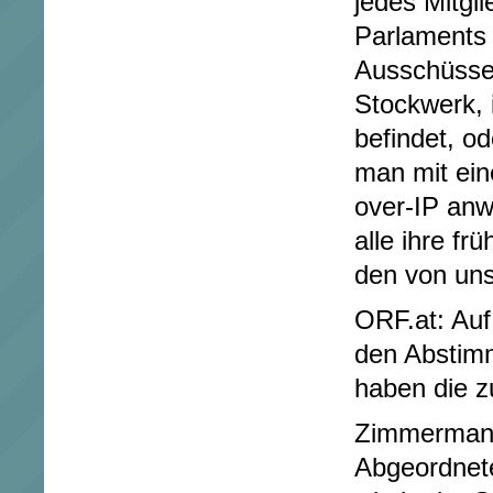
jedes Mitgl
Parlaments 
Ausschüssen
Stockwerk, 
befindet, o
man mit ein
over-IP anw
alle ihre f
den von un
ORF.at: Auf
den Abstim
haben die 
Zimmermann
Abgeordnete