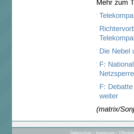
Mehr zum 
Telekompake
Richtervor
Telekompa
Die Nebel 
F: Nationa
Netzsperr
F: Debatte
weiter
(matrix/Sonj
Datenschutz
/
Impressum / Offenleg