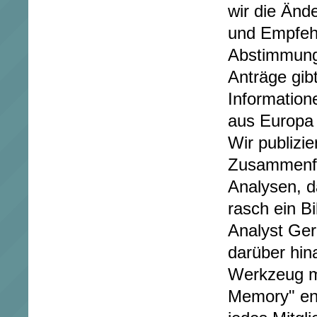
wir die Änd
und Empfehl
Abstimmung
Anträge gibt
Information
aus Europa 
Wir publizi
Zusammenf
Analysen, d
rasch ein B
Analyst Ger
darüber hin
Werkzeug m
Memory" ent