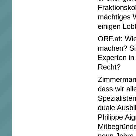
Fraktionskol
mächtiges 
einigen Lob
ORF.at: Wie
machen? Sin
Experten in
Recht?
Zimmermann:
dass wir all
Spezialiste
duale Ausbi
Philippe Aigr
Mitbegründe