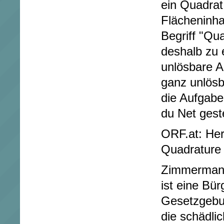
ein Quadrat
Flächeninha
Begriff "Qua
deshalb zu 
unlösbare A
ganz unlösba
die Aufgabe
du Net geste
ORF.at: He
Quadrature 
Zimmermann
ist eine Bürg
Gesetzgebun
die schädlic