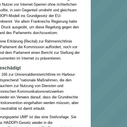
e Nutzer vor Internet-Sperren ohne richterlichen
ollte, in sein Gegenteil umdreht und gleichsam
DOPI-Modell ins Grundgesetz der EU-
nbrennt. Vor allem Frankreichs Regierung hatte
en Druck ausgeübt, um diese Regelung gegen den
and des Parlaments durchzusetzen.
ine Erklärung (Recital) zur Rahmenrichtlinie
 Parlament die Kommission auffordert, noch vor
d dem Parlament einen Bericht zur Stellung der
umenten im Internet zu präsentieren.
beschädigt
166 zur Universaldiensterichtlinie im Harbour-
ntsprechend "nationale Maßnahmen, die den
auchern zur Nutzung von Diensten und
tronischen Kommunikationsnetzwerken
 wieder ein Verweis darauf, dass die Grundrechte
htskonvention eingehalten werden müssen, aber
zneutralität ist damit erlaubt.
rungspartei UMP ist das eine Steilvorlage. Sie
as HADOPI-Gesetz wieder in die