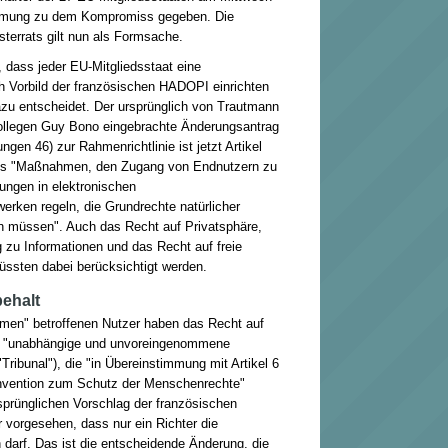
immung zu dem Kompromiss gegeben. Die
terrats gilt nun als Formsache.
 dass jeder EU-Mitgliedsstaat eine
h Vorbild der französischen HADOPI einrichten
azu entscheidet. Der ursprünglich von Trautmann
ollegen Guy Bono eingebrachte Änderungsantrag
gen 46) zur Rahmenrichtlinie ist jetzt Artikel
dass "Maßnahmen, den Zugang von Endnutzern zu
ngen in elektronischen
rken regeln, die Grundrechte natürlicher
n müssen". Auch das Recht auf Privatsphäre,
 zu Informationen und das Recht auf freie
sten dabei berücksichtigt werden.
behalt
en" betroffenen Nutzer haben das Recht auf
ine "unabhängige und unvoreingenommene
"Tribunal"), die "in Übereinstimmung mit Artikel 6
nvention zum Schutz der Menschenrechte"
sprünglichen Vorschlag der französischen
 vorgesehen, dass nur ein Richter die
darf. Das ist die entscheidende Änderung, die