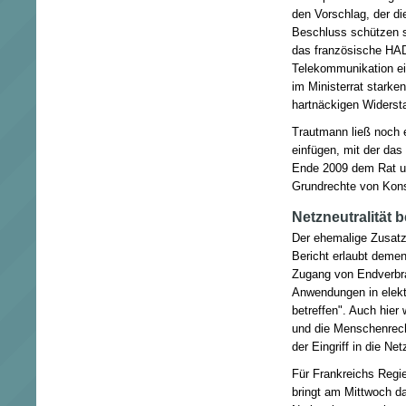
den Vorschlag, der di
Beschluss schützen s
das französische HA
Telekommunikation ei
im Ministerrat stark
hartnäckigen Widerst
Trautmann ließ noch e
einfügen, mit der das
Ende 2009 dem Rat un
Grundrechte von Kons
Netzneutralität 
Der ehemalige Zusatz 
Bericht erlaubt deme
Zugang von Endverbr
Anwendungen in elek
betreffen". Auch hier
und die Menschenrec
der Eingriff in die Net
Für Frankreichs Regie
bringt am Mittwoch d