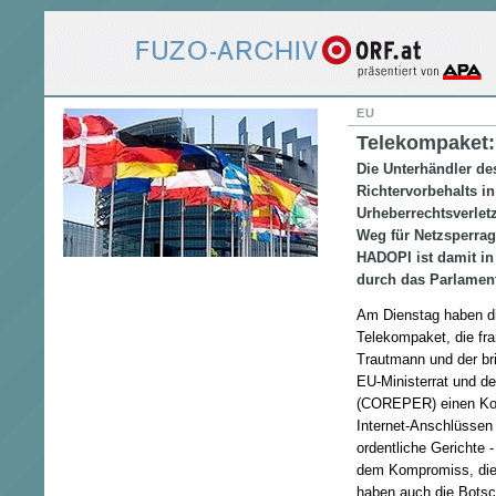
EU
Telekompaket: 
Die Unterhändler de
Richtervorbehalts i
Urheberrechtsverle
Weg für Netzsperrag
HADOPI ist damit in
durch das Parlament
Am Dienstag haben di
Telekompaket, die fr
Trautmann und der br
EU-Ministerrat und de
(COREPER) einen Kom
Internet-Anschlüssen 
ordentliche Gerichte 
dem Kompromiss, die
haben auch die Botsc