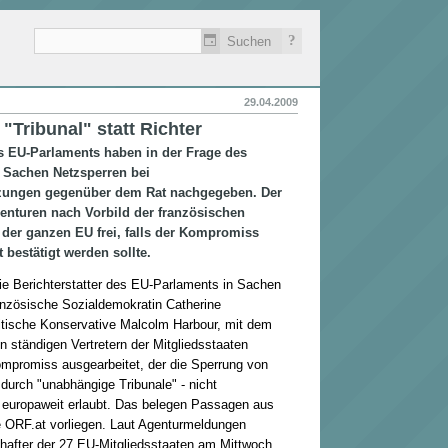
?
29.04.2009
"Tribunal" statt Richter
s EU-Parlaments haben in der Frage des
n Sachen Netzsperren bei
tzungen gegenüber dem Rat nachgegeben. Der
enturen nach Vorbild der französischen
 der ganzen EU frei, falls der Kompromiss
 bestätigt werden sollte.
e Berichterstatter des EU-Parlaments in Sachen
anzösische Sozialdemokratin Catherine
itische Konservative Malcolm Harbour, mit dem
n ständigen Vertretern der Mitgliedsstaaten
promiss ausgearbeitet, der die Sperrung von
durch "unabhängige Tribunale" - nicht
- europaweit erlaubt. Das belegen Passagen aus
 ORF.at vorliegen. Laut Agenturmeldungen
hafter der 27 EU-Mitgliedsstaaten am Mittwoch