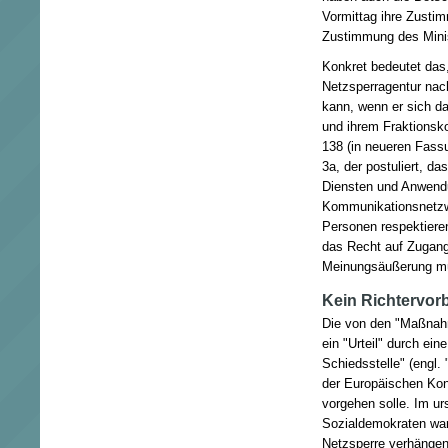
Vormittag ihre Zust
Zustimmung des Minis
Konkret bedeutet das,
Netzsperragentur nac
kann, wenn er sich d
und ihrem Fraktionsk
138 (in neueren Fassun
3a, der postuliert, 
Diensten und Anwendu
Kommunikationsnetzwe
Personen respektiere
das Recht auf Zugang
Meinungsäußerung müs
Kein Richtervor
Die von den "Maßnahm
ein "Urteil" durch e
Schiedsstelle" (engl. 
der Europäischen Ko
vorgehen solle. Im ur
Sozialdemokraten war
Netzsperre verhängen 