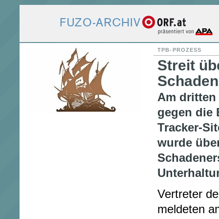
TPB-PROZESS
Streit üb
Schaden
Am dritten
gegen die B
Tracker-Si
wurde über
Schadener
Unterhaltun
Vertreter d
meldeten a