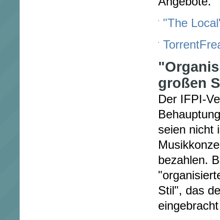
Angebote.
"The Local"
TorrentFrea
"Organis
großen St
Der IFPI-Ve
Behauptunge
seien nicht 
Musikkonze
bezahlen. B
"organisier
Stil", das d
eingebracht