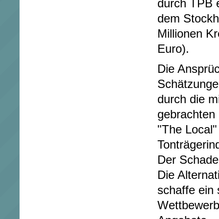
durch TPB 
dem Stockho
Millionen K
Euro).
Die Ansprüc
Schätzunge
durch die m
gebrachten F
"The Local"
Tonträgerin
Der Schaden
Die Alterna
schaffe ein
Wettbewerbs