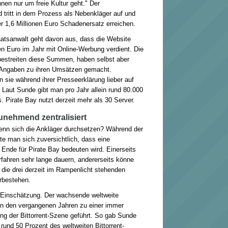
nen nur um freie Kultur geht." Der
 tritt in dem Prozess als Nebenkläger auf und
der 1,6 Millionen Euro Schadenersatz erreichen.
aatsanwalt geht davon aus, dass die Website
en Euro im Jahr mit Online-Werbung verdient. Die
 bestreiten diese Summen, haben selbst aber
e Angaben zu ihren Umsätzen gemacht.
 sie während ihrer Presseerklärung lieber auf
 Laut Sunde gibt man pro Jahr allein rund 80.000
. Pirate Bay nutzt derzeit mehr als 30 Server.
zunehmend zentralisiert
enn sich die Ankläger durchsetzen? Während der
te man sich zuversichtlich, dass eine
s Ende für Pirate Bay bedeuten wird. Einerseits
fahren sehr lange dauern, andererseits könne
 die drei derzeit im Rampenlicht stehenden
erbestehen.
se Einschätzung. Der wachsende weltweite
 in den vergangenen Jahren zu einer immer
ung der Bittorrent-Szene geführt. So gab Sunde
und 50 Prozent des weltweiten Bittorrent-