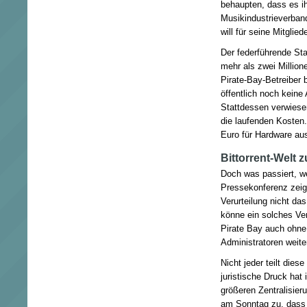
behaupten, dass es ih
Musikindustrieverband
will für seine Mitglie
Der federführende St
mehr als zwei Million
Pirate-Bay-Betreiber
öffentlich noch kein
Stattdessen verwiesen
die laufenden Kosten.
Euro für Hardware aus
Bittorrent-Welt 
Doch was passiert, w
Pressekonferenz zeig
Verurteilung nicht da
könne ein solches Ver
Pirate Bay auch ohne
Administratoren weit
Nicht jeder teilt die
juristische Druck hat
größeren Zentralisier
am Sonntag zu, dass r