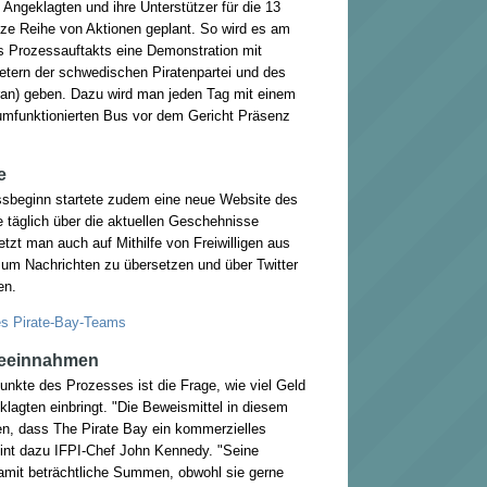
 Angeklagten und ihre Unterstützer für die 13
ze Reihe von Aktionen geplant. So wird es am
s Prozessauftakts eine Demonstration mit
etern der schwedischen Piratenpartei und des
yran) geben. Dazu wird man jeden Tag mit einem
mfunktionierten Bus vor dem Gericht Präsenz
e
sbeginn startete zudem eine neue Website des
 täglich über die aktuellen Geschehnisse
etzt man auch auf Mithilfe von Freiwilligen aus
 um Nachrichten zu übersetzen und über Twitter
en.
es Pirate-Bay-Teams
beeinnahmen
punkte des Prozesses ist die Frage, wie viel Geld
lagten einbringt. "Die Beweismittel in diesem
n, dass The Pirate Bay ein kommerzielles
int dazu IFPI-Chef John Kennedy. "Seine
damit beträchtliche Summen, obwohl sie gerne