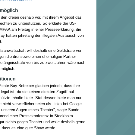
 möglich
 den dreien deshalb vor, mit ihrem Angebot das
echten zu unterstützen. So erklärte der US-
MPAA am Freitag in einer Presseerklärung, die
Bay hätten jahrelang den illegalen Austausch von
t.
sanwaltschaft will deshalb eine Geldstrafe von
gen die drei sowie einen ehemaligen Partner
Gefängnisstrafe von bis zu zwei Jahren wäre nach
möglich.
itionen
Pirate-Bay-Betreiber glauben jedoch, dass ihre
egal ist, da sie keinen direkten Zugriff auf
hützte Inhalte biete. Stattdessen biete man nur
e nicht verwerflicher seien als Links bei Google.
n unseren Augen reines Theater", sagte Sunde
rend einer Pressekonferenz in Stockholm.
gar nichts gegen Theater und wolle deshalb gerne
n, dass es eine gute Show werde.