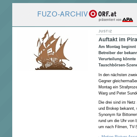
JUSTIZ
Auftakt im Pir
Am Montag beginnt 
Betreiber der bekann
Verurteilung könnte
Tauschbörsen-Szen
In den nächsten zwei
Gegner gleichermaße
Montag ein Strafproze
Warg und Peter Sunde
Die drei sind im Net
und Brokep bekannt, u
Synonym für Bittorre
rund um die Uhr von b
um nach Filmen, TV-
Motion Picture Asso