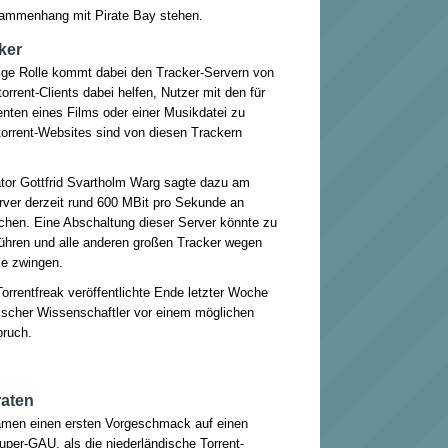
sammenhang mit Pirate Bay stehen.
ker
ige Rolle kommt dabei den Tracker-Servern von
torrent-Clients dabei helfen, Nutzer mit den für
nten eines Films oder einer Musikdatei zu
ttorrent-Websites sind von diesen Trackern
ator Gottfrid Svartholm Warg sagte dazu am
rver derzeit rund 600 MBit pro Sekunde an
chen. Eine Abschaltung dieser Server könnte zu
ühren und alle anderen großen Tracker wegen
ie zwingen.
rrentfreak veröffentlichte Ende letzter Woche
ischer Wissenschaftler vor einem möglichen
bruch.
raten
kamen einen ersten Vorgeschmack auf einen
uper-GAU, als die niederländische Torrent-