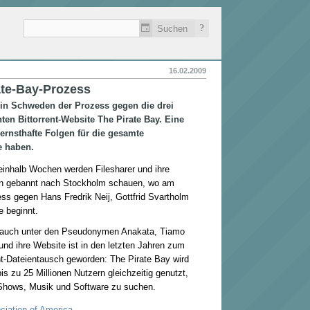
?
16.02.2009
ate-Bay-Prozess
in Schweden der Prozess gegen die drei
ten Bittorrent-Website The Pirate Bay. Eine
 ernsthafte Folgen für die gesamte
e haben.
einhalb Wochen werden Filesharer und ihre
n gebannt nach Stockholm schauen, wo am
ss gegen Hans Fredrik Neij, Gottfrid Svartholm
 beginnt.
z auch unter den Pseudonymen Anakata, Tiamo
nd ihre Website ist in den letzten Jahren zum
nt-Dateientausch geworden: The Pirate Bay wird
is zu 25 Millionen Nutzern gleichzeitig genutzt,
Shows, Musik und Software zu suchen.
ciation of America