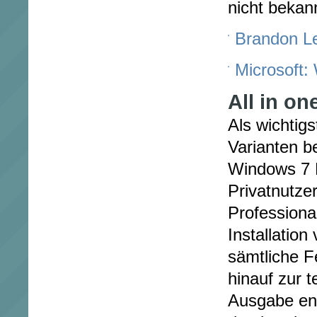
nicht bekan
Brandon L
Microsoft:
All in on
Als wichtig
Varianten b
Windows 7 
Privatnutze
Professional
Installatio
sämtliche Fe
hinauf zur t
Ausgabe ent