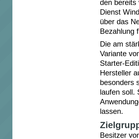
den bereits
Dienst Win
über das N
Bezahlung f
Die am stär
Variante vo
Starter-Edit
Hersteller a
besonders 
laufen soll.
Anwendungen
lassen.
Zielgrup
Besitzer vo