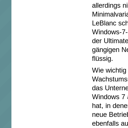
allerdings 
Minimalvari
LeBlanc schr
Windows-7-B
der Ultimate
gängigen N
flüssig.
Wie wichtig
Wachstumsma
das Unter
Windows 7 a
hat, in den
neue Betri
ebenfalls a