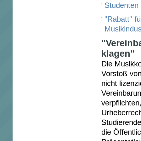
Studenten
"Rabatt" f
Musikindus
"Vereinb
klagen"
Die Musikk
Vorstoß von
nicht lizenz
Vereinbarun
verpflichte
Urheberrech
Studierende
die Öffentli