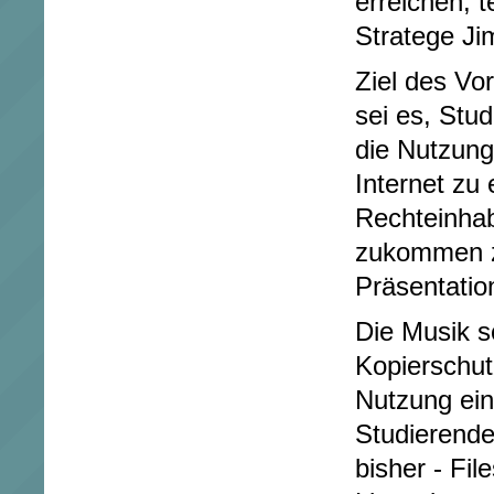
erreichen, t
Stratege Jim
Ziel des Vo
sei es, Stu
die Nutzun
Internet zu
Rechteinhab
zukommen zu
Präsentatio
Die Musik s
Kopierschut
Nutzung ein
Studierende
bisher - Fi