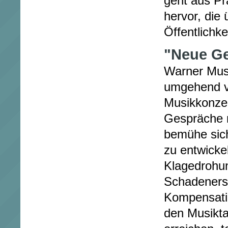
geht aus Pr
hervor, die 
Öffentlichke
"Neue Ge
Warner Musi
umgehend v
Musikkonzer
Gespräche 
bemühe sic
zu entwicke
Klagedrohu
Schadeners
Kompensatio
den Musikt