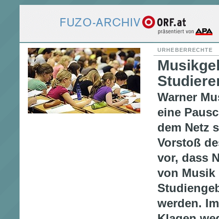
URHEBERRECHTE
Musikgeb
Studiere
Warner Mus
eine Pausc
dem Netz 
Vorstoß de
vor, dass
von Musik 
Studienge
werden. Im
Klagen we