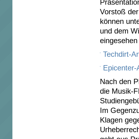
Präsentatio
Vorstoß de
können unte
und dem Wi
eingesehen
Techdirt-Ar
Epicenter-A
Nach den Pl
die Musik-F
Studiengeb
Im Gegenzug
Klagen geg
Urheberrech