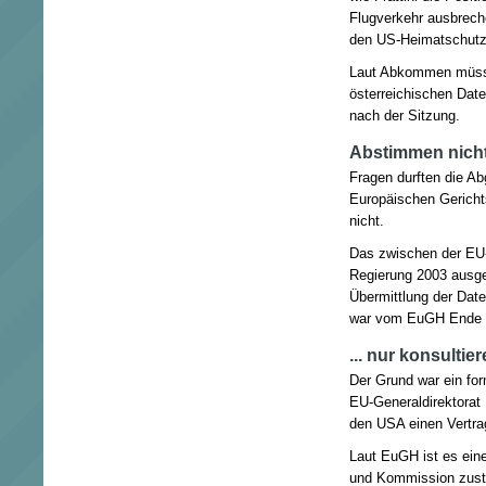
Flugverkehr ausbrech
den US-Heimatschutz 
Laut Abkommen müsst
österreichischen Dat
nach der Sitzung.
Abstimmen nicht,
Fragen durften die A
Europäischen Gericht
nicht.
Das zwischen der EU
Regierung 2003 ausg
Übermittlung der Dat
war vom EuGH Ende Ma
... nur konsultie
Der Grund war ein fo
EU-Generaldirektorat
den USA einen Vertra
Laut EuGH ist es eine
und Kommission zustä