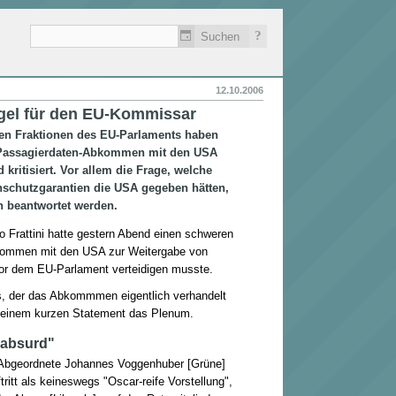
?
12.10.2006
gel für den EU-Kommissar
len Fraktionen des EU-Parlaments haben
 Passagierdaten-Abkommen mit den USA
d kritisiert. Vor allem die Frage, welche
nschutzgarantien die USA gegeben hätten,
ch beantwortet werden.
Frattini hatte gestern Abend einen schweren
bkommen mit den USA zur Weitergabe von
or dem EU-Parlament verteidigen musste.
ts, der das Abkommmen eigentlich verhandelt
h einem kurzen Statement das Plenum.
 absurd"
 Abgeordnete Johannes Voggenhuber [Grüne]
ritt als keineswegs "Oscar-reife Vorstellung",