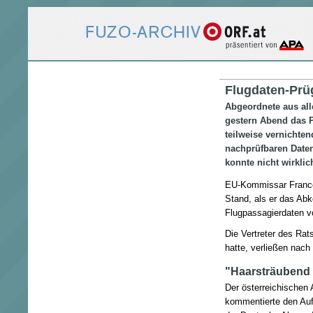
Flugdaten-Prü
Abgeordnete aus al
gestern Abend das
teilweise vernichten
nachprüfbaren Date
konnte nicht wirkli
EU-Kommissar Franco 
Stand, als er das A
Flugpassagierdaten v
Die Vertreter des Ra
hatte, verließen nac
"Haarsträubend
Der österreichischen
kommentierte den Auft