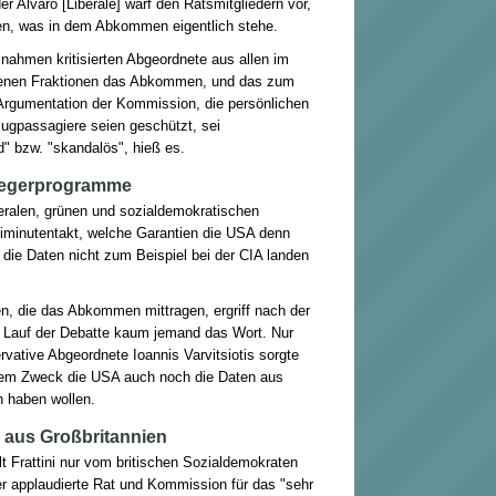
r Alvaro [Liberale] warf den Ratsmitgliedern vor,
n, was in dem Abkommen eigentlich stehe.
nahmen kritisierten Abgeordnete aus allen im
tenen Fraktionen das Abkommen, und das zum
 Argumentation der Kommission, die persönlichen
lugpassagiere seien geschützt, sei
" bzw. "skandalös", hieß es.
fliegerprogramme
beralen, grünen und sozialdemokratischen
minutentakt, welche Garantien die USA denn
die Daten nicht zum Beispiel bei der CIA landen
n, die das Abkommen mittragen, ergriff nach der
m Lauf der Debatte kaum jemand das Wort. Nur
rvative Abgeordnete Ioannis Varvitsiotis sorgte
hem Zweck die USA auch noch die Daten aus
n haben wollen.
aus Großbritannien
 Frattini nur vom britischen Sozialdemokraten
 applaudierte Rat und Kommission für das "sehr