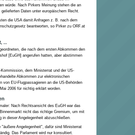
en würde. Nach Pirkers Meinung stehen die an
gelieferten Daten unter europäischem Recht.
en die USA damit Anfragen z. B. nach dem
enschutzgesetz beantworten, so Pirker zu ORF.at
 ...
bgeordneten, die nach dem ersten Abkommen den
shof [EuGH] angerufen hatten, aber abstimmen
-Kommission, dem Ministerrat und der US-
ehandelte Abkommen zur elektronischen
en von EU-Flugpassagieren an die US-Behörden
i 2006 für nichtig erklärt worden.
ren
rmaler: Nach Rechtsansicht des EuGH war das
 Binnenmarkt nicht das richtige Gremium, um mit
g in dieser Angelegenheit abzuschließen.
 "äußere Angelegenheit", dafür sind Ministerrat
ndig. Das Parlament wird nur konsultiert.