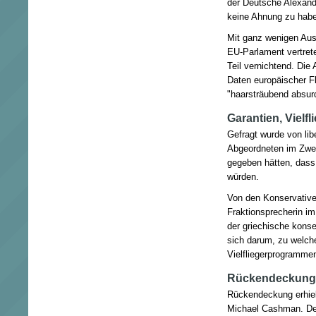
der Deutsche Alexande
keine Ahnung zu habe
Mit ganz wenigen Aus
EU-Parlament vertre
Teil vernichtend. Die
Daten europäischer F
"haarsträubend absurd
Garantien, Viel
Gefragt wurde von li
Abgeordneten im Zwei
gegeben hätten, dass 
würden.
Von den Konservative
Fraktionsprecherin i
der griechische konse
sich darum, zu welc
Vielfliegerprogramme
Rückendeckung 
Rückendeckung erhielt
Michael Cashman. Der