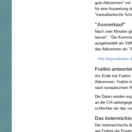
gute Abkommen" mit d
für eine Ausweitung
"transatlantische Sc
"Ausverkauf"
Nach zwei Minuten gin
lassen". "Die Kommi
ausgehandelt als SWI
das Abkommen als "A
Alle Abgeordneten 
Frattini antworte
Am Ende trat Frattini
Abkommen. Frattini b
nach europäischem R
Die Daten würden exp
an die CIA weitergeg
schlechter als das vor
Das österreichi
Der österreichische A
wie Frattini die Pos