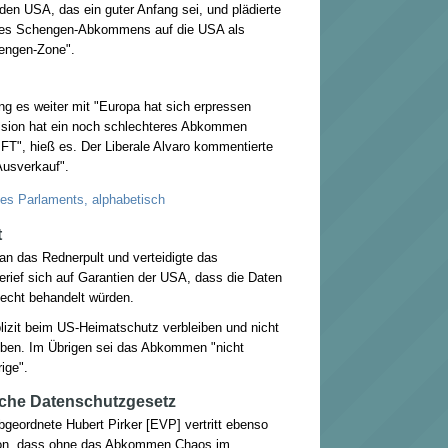
en USA, das ein guter Anfang sei, und plädierte
 des Schengen-Abkommens auf die USA als
hengen-Zone".
g es weiter mit "Europa hat sich erpressen
ssion hat ein noch schlechteres Abkommen
FT", hieß es. Der Liberale Alvaro kommentierte
usverkauf".
des Parlaments, alphabetisch
t
 an das Rednerpult und verteidigte das
erief sich auf Garantien der USA, dass die Daten
echt behandelt würden.
lizit beim US-Heimatschutz verbleiben und nicht
eben. Im Übrigen sei das Abkommen "nicht
ige".
sche Datenschutzgesetz
bgeordnete Hubert Pirker [EVP] vertritt ebenso
ition, dass ohne das Abkommen Chaos im