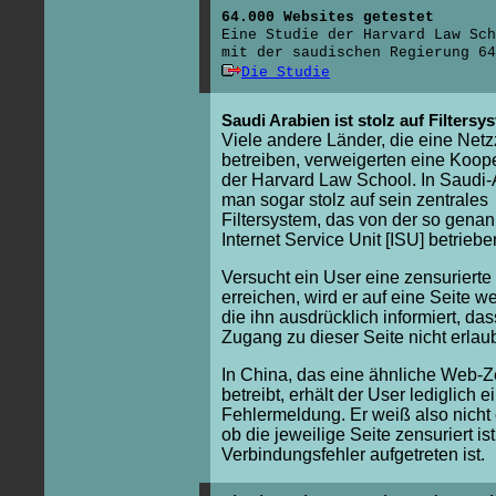
64.000 Websites getestet
Eine Studie der Harvard Law Sch
mit der saudischen Regierung 64
Die Studie
Saudi Arabien ist stolz auf Filtersy
Viele andere Länder, die eine Net
betreiben, verweigerten eine Koope
der Harvard Law School. In Saudi-A
man sogar stolz auf sein zentrales
Filtersystem, das von der so gena
Internet Service Unit [ISU] betriebe
Versucht ein User eine zensurierte
erreichen, wird er auf eine Seite wei
die ihn ausdrücklich informiert, das
Zugang zu dieser Seite nicht erlaubt
In China, das eine ähnliche Web-
betreibt, erhält der User lediglich e
Fehlermeldung. Er weiß also nicht 
ob die jeweilige Seite zensuriert is
Verbindungsfehler aufgetreten ist.