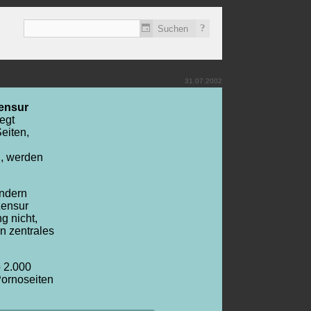
?
31.07.2002
zensur
egt
eiten,
n, werden
ndern
Zensur
g nicht,
in zentrales
 2.000
 Pornoseiten