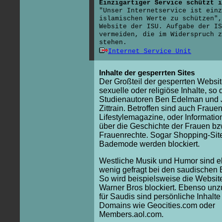
Einzigartiger Service schützt i
"Unser Internetservice ist einz
islamischen Werte zu schützen",
Website der ISU. Aufgabe der IS
vermeiden, die im Widerspruch z
stehen.
Internet Service Unit
Inhalte der gesperrten Sites
Der Großteil der gesperrten Websi
sexuelle oder religiöse Inhalte, so 
Studienautoren Ben Edelman und 
Zittrain. Betroffen sind auch Fraue
Lifestylemagazine, oder Informatio
über die Geschichte der Frauen bz
Frauenrechte. Sogar Shopping-Site
Bademode werden blockiert.
Westliche Musik und Humor sind 
wenig gefragt bei den saudischen
So wird beispielsweise die Websit
Warner Bros blockiert. Ebenso unz
für Saudis sind persönliche Inhalte
Domains wie Geocities.com oder
Members.aol.com.