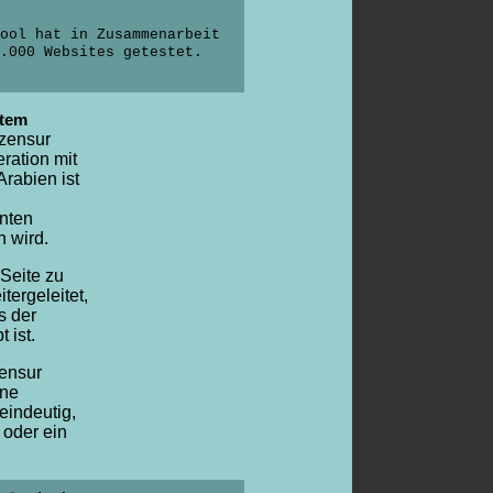
ool hat in Zusammenarbeit
.000 Websites getestet.
stem
zzensur
ration mit
rabien ist
nnten
n wird.
 Seite zu
tergeleitet,
s der
 ist.
Zensur
ine
eindeutig,
t oder ein