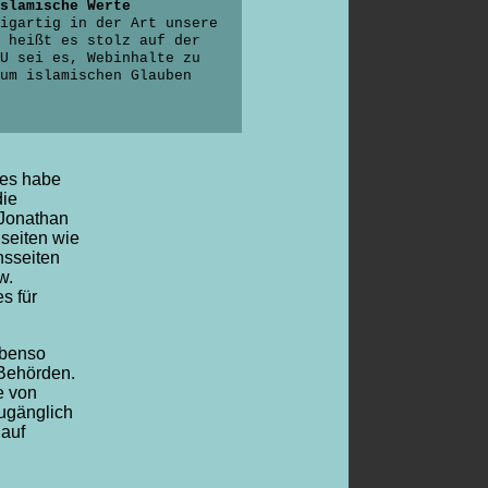
slamische Werte
igartig in der Art unsere
 heißt es stolz auf der
U sei es, Webinhalte zu
um islamischen Glauben
tes habe
die
Jonathan
nseiten wie
nsseiten
w.
s für
ebenso
 Behörden.
e von
ugänglich
 auf