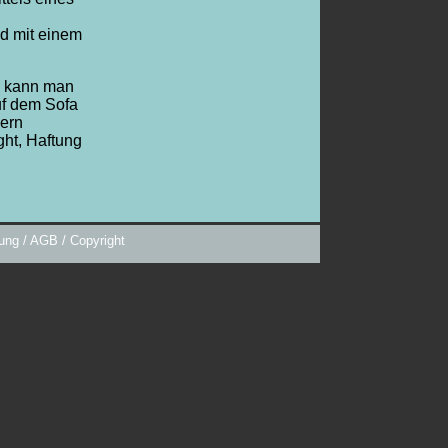
d mit einem
" kann man
auf dem Sofa
dern
ht, Haftung
ung / AGB / Copyright