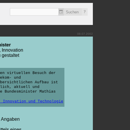
?
08.07.2002
ister
 Innovation
 gestaltet
nen virtuellen Besuch der
ekom- und
bersichtlichen Aufbau ist
lich, aktuell und
te Bundesminister Mathias
, Innovation und Technologie
h Angaben
ittels eines